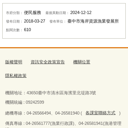
便民服務
2024-12-12
市府分類：
最後異動日期：
2018-03-27
臺中市海岸資源漁業發展所
發布日期：
發布單位：
610
點閱次數：
版權聲明
資訊安全政策宣告
機關位置
隱私權政策
機關地址：
43650
臺中市清水區海濱里北堤路
3
號
機關統編 : 09242599
總機專線：
04-26566494
、
04-26581940 (
各課室聯絡方式
)
傳真
專線 : 04-26561777(
漁業行政課
)
、
04-26581941(
漁港管理