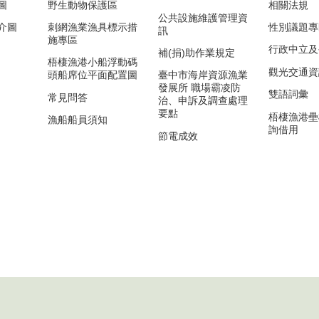
圖
野生動物保護區
相關法規
公共設施維護管理資
介圖
刺網漁業漁具標示措
性別議題專
訊
施專區
行政中立及
補(捐)助作業規定
梧棲漁港小船浮動碼
觀光交通資
頭船席位平面配置圖
臺中市海岸資源漁業
發展所 職場霸凌防
雙語詞彙
常見問答
治、申訴及調查處理
要點
梧棲漁港壘
漁船船員須知
詢借用
節電成效