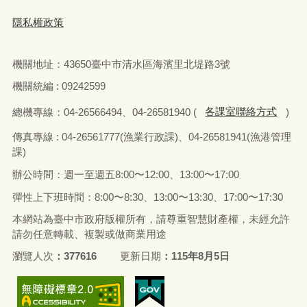
隱私權政策
機關地址：
43650
臺中市清水區海濱里北堤路
3
號
機關統編 : 09242599
總機專線：
04-26566494
、
04-26581940 (
各課室聯絡方式
)
傳真
專線 : 04-26561777(
漁業行政課
)
、
04-26581941(
漁港管理
課
)
辦公時間：週一至週五
8:00
〜
12:00
、
13:00
〜
17:00
彈性上下班時間：
8:00
〜
8:30
、
13:00
〜
13:30
、
17:00
〜
17:30
本網站為臺中市政府版權所有，請尊重智慧財產權，未經允許
請勿任意轉載、複製或做商業用途
瀏覽人次
377616
更新日期
115年8月5日