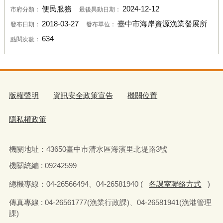
便民服務
2024-12-12
市府分類：
最後異動日期：
2018-03-27
臺中市海岸資源漁業發展所
發布日期：
發布單位：
634
點閱次數：
版權聲明
資訊安全政策宣告
機關位置
隱私權政策
機關地址：
43650
臺中市清水區海濱里北堤路
3
號
機關統編 : 09242599
總機專線：
04-26566494
、
04-26581940 (
各課室聯絡方式
)
傳真
專線 : 04-26561777(
漁業行政課
)
、
04-26581941(
漁港管理
課
)