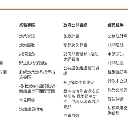
業務專區
政府公開資訊
便民服務
漁業資訊
施政計畫
公務統計專
漁港艘數
預算及決算書
相關連結
封溪護魚
對民間團體補(捐)助
申請須知
之經費表
圖
野生動物保護區
相關法規
公共設施維護管理資
介圖
刺網漁業漁具標示措
性別議題專
訊
施專區
行政中立及
補(捐)助作業規定
梧棲漁港小船浮動碼
觀光交通資
頭船席位平面配置圖
臺中市海岸資源漁業
發展所 職場霸凌防
雙語詞彙
常見問答
治、申訴及調查處理
要點
梧棲漁港壘
漁船船員須知
詢借用
節電成效