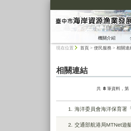
:::
機關介紹
:::
現在位置
首頁
>
便民服務
>
相關連
相關連結
共
8
筆資料，第
1
海洋委員會海洋保育署
2
交通部航港局MTNet