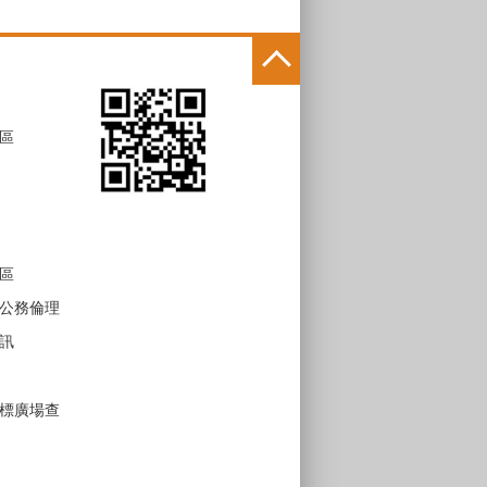
區
區
公務倫理
訊
標廣場查