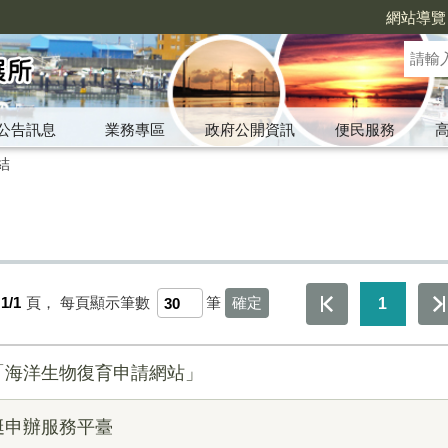
網站導覽
公告訊息
業務專區
政府公開資訊
便民服務
結
1/1
頁，
每頁顯示筆數
筆
1
「海洋生物復育申請網站」
遊艇申辦服務平臺