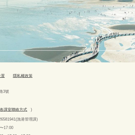
位置
隱私權政策
路
3
號
各課室聯絡方式
)
26581941(
漁港管理課
)
〜
17:00