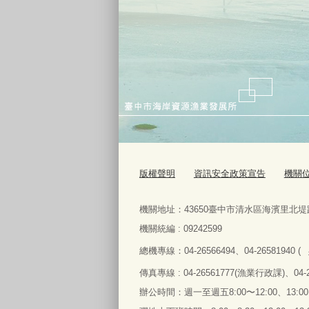
版權聲明
資訊安全政策宣告
機關
機關地址：
43650
臺中市清水區海濱里北堤
機關統編 : 09242599
總機專線：
04-26566494
、
04-26581940 (
傳真
專線 : 04-26561777(
漁業行政課
)
、
04-
辦公時間：週一至週五
8:00
〜
12:00
、
13:00