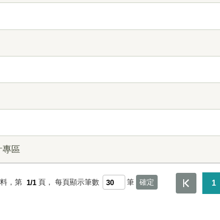
計專區
資料，第
1/1
頁，
每頁顯示筆數
筆
1