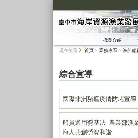
:::
機關介紹
:::
現在位置
首頁
>
業務專區
>
漁船船
綜合宣導
國際非洲豬瘟疫情防堵宣導
船員適用勞基法_農業部漁
海人共創勞資和諧