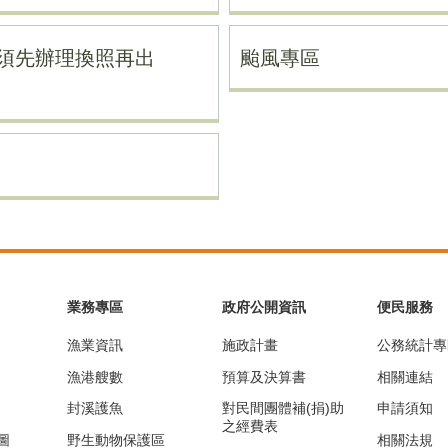
須先辦理換照再出
颱風專區
業務專區
政府公開資訊
便民服務
漁業資訊
施政計畫
公務統計專
漁港艘數
預算及決算書
相關連結
封溪護魚
對民間團體補(捐)助
申請須知
之經費表
圖
野生動物保護區
相關法規