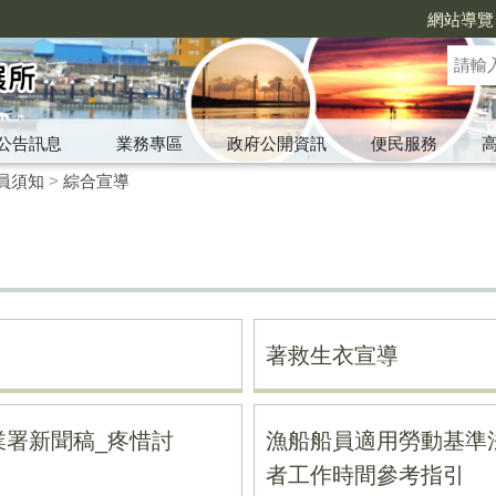
網站導覽
公告訊息
業務專區
政府公開資訊
便民服務
員須知
>
綜合宣導
著救生衣宣導
業署新聞稿_疼惜討
漁船船員適用勞動基準法
者工作時間參考指引