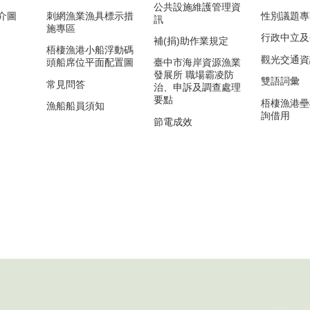
公共設施維護管理資
介圖
刺網漁業漁具標示措
性別議題專
訊
施專區
行政中立及
補(捐)助作業規定
梧棲漁港小船浮動碼
觀光交通資
頭船席位平面配置圖
臺中市海岸資源漁業
發展所 職場霸凌防
雙語詞彙
常見問答
治、申訴及調查處理
要點
梧棲漁港壘
漁船船員須知
詢借用
節電成效