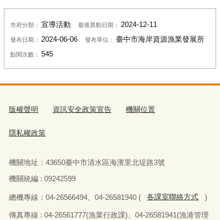
宣導活動
2024-12-11
市府分類：
最後異動日期：
2024-06-06
臺中市海岸資源漁業發展所
發布日期：
發布單位：
545
點閱次數：
版權聲明
資訊安全政策宣告
機關位置
隱私權政策
機關地址：
43650
臺中市清水區海濱里北堤路
3
號
機關統編 : 09242599
總機專線：
04-26566494
、
04-26581940 (
各課室聯絡方式
)
傳真
專線 : 04-26561777(
漁業行政課
)
、
04-26581941(
漁港管理