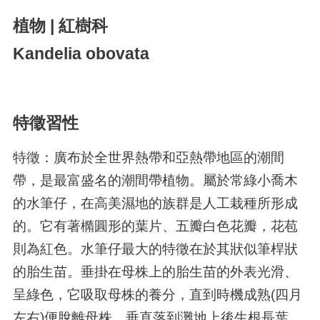
植物 | 紅樹科
Kandelia obovata
特徵習性
特徵：廣布於全世界熱帶和亞熱帶地區的潮間
帶，是最富盛名的潮間帶植物。屬於常綠小喬木
的水筆仔，在高美濕地的族群是人工栽種所形成
的。它有著橢圓形的葉片、五瓣白色花瓣，花苞
則為紅色。水筆仔最大的特徵在於其狀似筆桿狀
的胎生苗。垂掛在母株上的胎生苗的外表光滑、
呈綠色，它吸取母株的養分，直到時機成熟(四月
左右)便脫離母株，垂直落到灘地上後生根長葉。