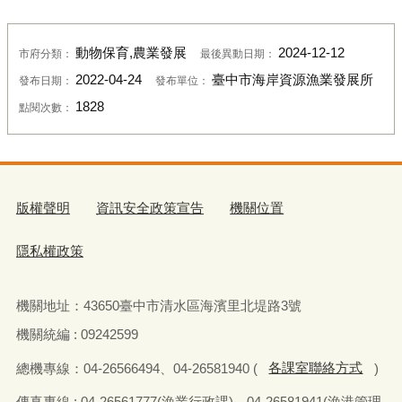
動物保育,農業發展
2024-12-12
市府分類：
最後異動日期：
2022-04-24
臺中市海岸資源漁業發展所
發布日期：
發布單位：
1828
點閱次數：
版權聲明
資訊安全政策宣告
機關位置
隱私權政策
機關地址：
43650
臺中市清水區海濱里北堤路
3
號
機關統編 : 09242599
總機專線：
04-26566494
、
04-26581940 (
各課室聯絡方式
)
傳真
專線 : 04-26561777(
漁業行政課
)
、
04-26581941(
漁港管理